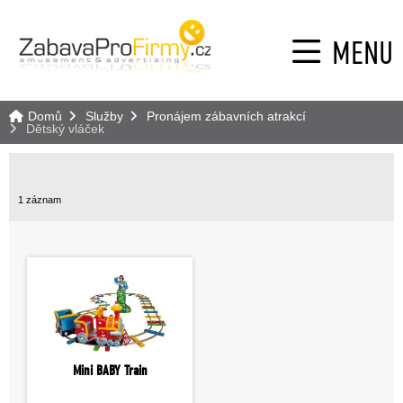
MENU
Domů
Služby
Pronájem zábavních atrakcí
Dětský vláček
1 záznam
Mini BABY Train