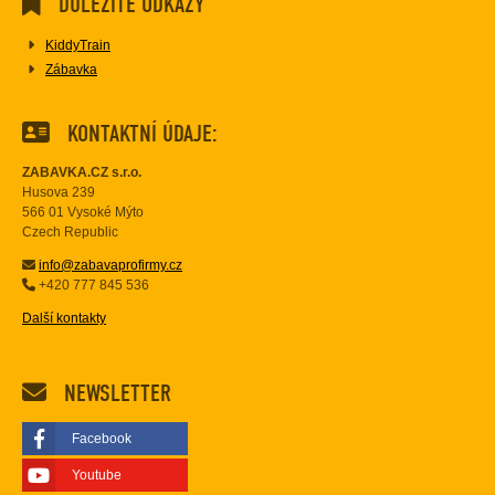
DŮLEŽITÉ ODKAZY
KiddyTrain
Zábavka
KONTAKTNÍ ÚDAJE:
ZABAVKA.CZ s.r.o.
Husova 239
566 01 Vysoké Mýto
Czech Republic
info@zabavaprofirmy.cz
+420 777 845 536
Další kontakty
NEWSLETTER
Facebook
Youtube