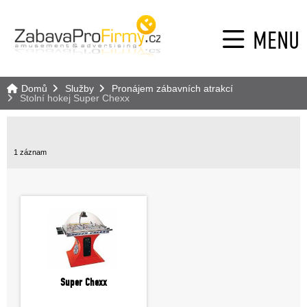
MENU
Domů
Služby
Pronájem zábavních atrakcí
Stolní hokej Super Chexx
1 záznam
Super Chexx