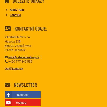
DŮLEŽITÉ ODKAZY
KiddyTrain
Zábavka
KONTAKTNÍ ÚDAJE:
ZABAVKA.CZ s.r.o.
Husova 239
566 01 Vysoké Mýto
Czech Republic
info@zabavaprofirmy.cz
+420 777 845 536
Další kontakty
NEWSLETTER
Facebook
Youtube