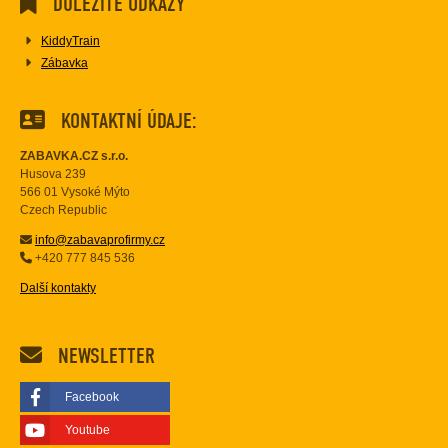
DŮLEŽITÉ ODKAZY
KiddyTrain
Zábavka
KONTAKTNÍ ÚDAJE:
ZABAVKA.CZ s.r.o.
Husova 239
566 01 Vysoké Mýto
Czech Republic
info@zabavaprofirmy.cz
+420 777 845 536
Další kontakty
NEWSLETTER
Facebook
Youtube