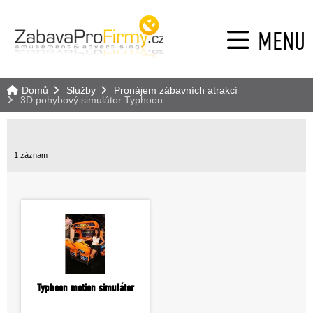
MENU
Domů
Služby
Pronájem zábavních atrakcí
3D pohybový simulátor Typhoon
1 záznam
Typhoon motion simulátor