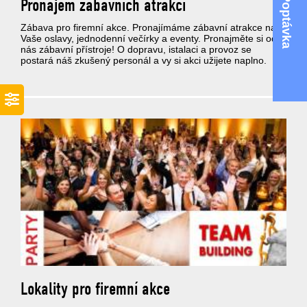
Poptávka
Pronájem zábavních atrakcí
Zábava pro firemní akce. Pronajímáme zábavní atrakce na
Vaše oslavy, jednodenní večírky a eventy. Pronajměte si od
nás zábavní přístroje! O dopravu, istalaci a provoz se
postará náš zkušený personál a vy si akci užijete naplno.
Lokality pro firemní akce