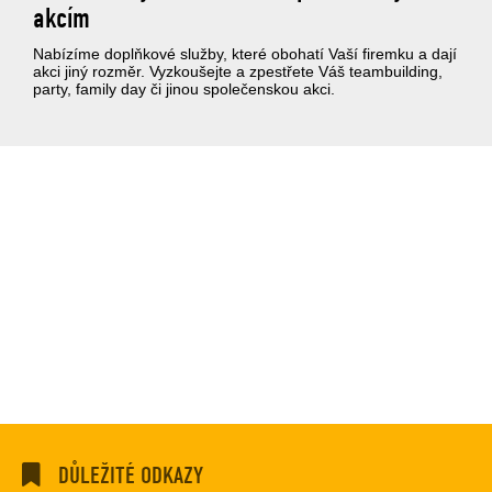
akcím
Nabízíme doplňkové služby, které obohatí Vaší firemku a dají
akci jiný rozměr. Vyzkoušejte a zpestřete Váš teambuilding,
party, family day či jinou společenskou akci.
DŮLEŽITÉ ODKAZY