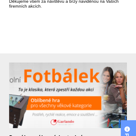
Děkujeme všem za návštěvu a brzy naviděnou na Vaších
firemních akcích.