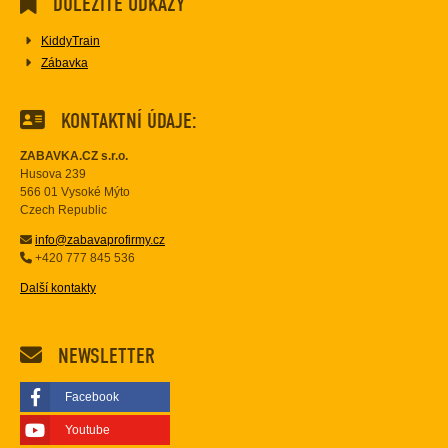
DŮLEŽITÉ ODKAZY
KiddyTrain
Zábavka
KONTAKTNÍ ÚDAJE:
ZABAVKA.CZ s.r.o.
Husova 239
566 01 Vysoké Mýto
Czech Republic
info@zabavaprofirmy.cz
+420 777 845 536
Další kontakty
NEWSLETTER
Facebook
Youtube