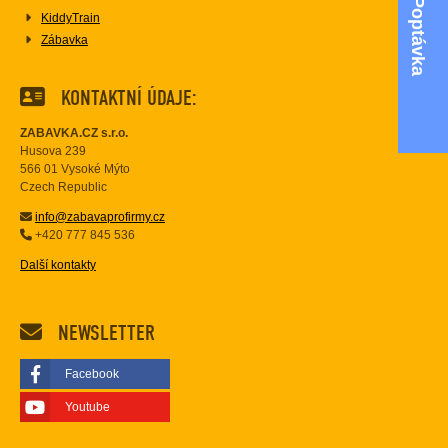
Poptávka
KiddyTrain
Zábavka
KONTAKTNÍ ÚDAJE:
ZABAVKA.CZ s.r.o.
Husova 239
566 01 Vysoké Mýto
Czech Republic
info@zabavaprofirmy.cz
+420 777 845 536
Další kontakty
NEWSLETTER
Facebook
Youtube