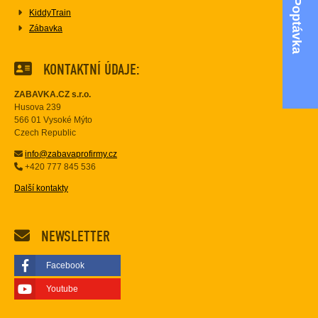
Poptávka
KiddyTrain
Zábavka
KONTAKTNÍ ÚDAJE:
ZABAVKA.CZ s.r.o.
Husova 239
566 01 Vysoké Mýto
Czech Republic
info@zabavaprofirmy.cz
+420 777 845 536
Další kontakty
NEWSLETTER
Facebook
Youtube