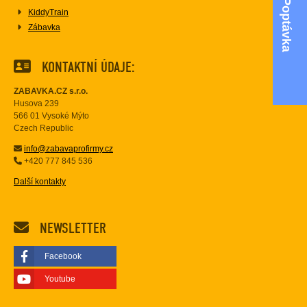
Poptávka
KiddyTrain
Zábavka
KONTAKTNÍ ÚDAJE:
ZABAVKA.CZ s.r.o.
Husova 239
566 01 Vysoké Mýto
Czech Republic
info@zabavaprofirmy.cz
+420 777 845 536
Další kontakty
NEWSLETTER
Facebook
Youtube