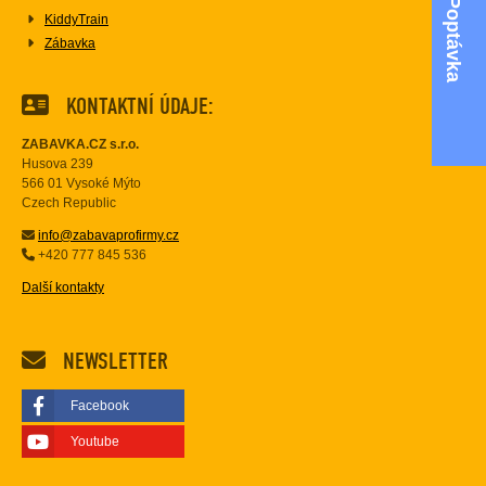
Poptávka
KiddyTrain
Zábavka
KONTAKTNÍ ÚDAJE:
ZABAVKA.CZ s.r.o.
Husova 239
566 01 Vysoké Mýto
Czech Republic
info@zabavaprofirmy.cz
+420 777 845 536
Další kontakty
NEWSLETTER
Facebook
Youtube