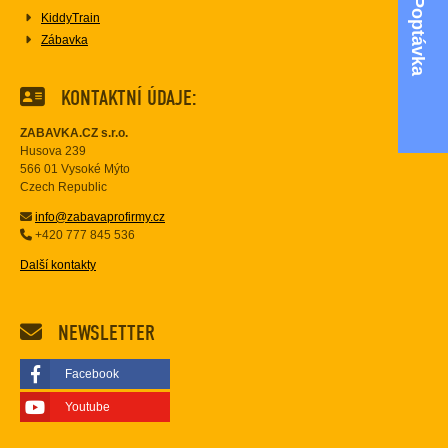
Poptávka
KiddyTrain
Zábavka
KONTAKTNÍ ÚDAJE:
ZABAVKA.CZ s.r.o.
Husova 239
566 01 Vysoké Mýto
Czech Republic
info@zabavaprofirmy.cz
+420 777 845 536
Další kontakty
NEWSLETTER
Facebook
Youtube