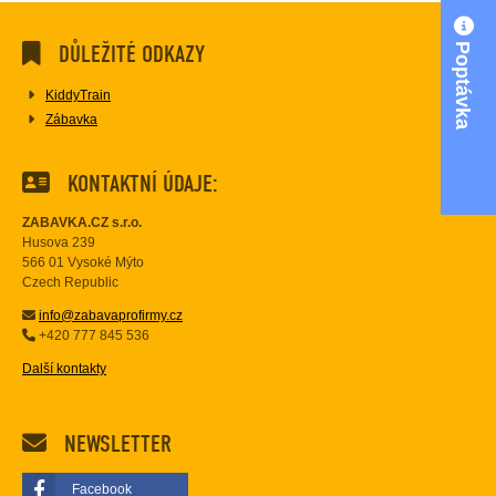
Poptávka
DŮLEŽITÉ ODKAZY
KiddyTrain
Zábavka
KONTAKTNÍ ÚDAJE:
ZABAVKA.CZ s.r.o.
Husova 239
566 01 Vysoké Mýto
Czech Republic
info@zabavaprofirmy.cz
+420 777 845 536
Další kontakty
NEWSLETTER
Facebook