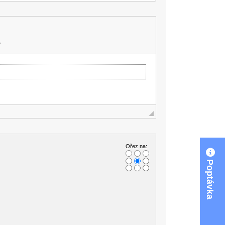
Ořez na:
Poptávka