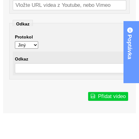
Odkaz
Poptávka
Protokol
Odkaz
Přidat video