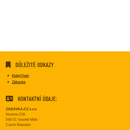
DŮLEŽITÉ ODKAZY
KiddyTrain
Zábavka
KONTAKTNÍ ÚDAJE:
ZABAVKA.CZ s.r.o.
Husova 239
566 01 Vysoké Mýto
Czech Republic